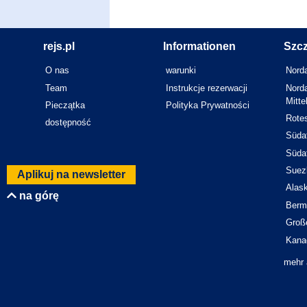
rejs.pl
Informationen
Szcz
O nas
warunki
Norda
Team
Instrukcje rezerwacji
Norda
Mitt
Pieczątka
Polityka Prywatności
Rote
dostępność
Südaf
Südaf
Suez
Aplikuj na newsletter
Alas
na górę
Berm
Groß
Kana
mehr 