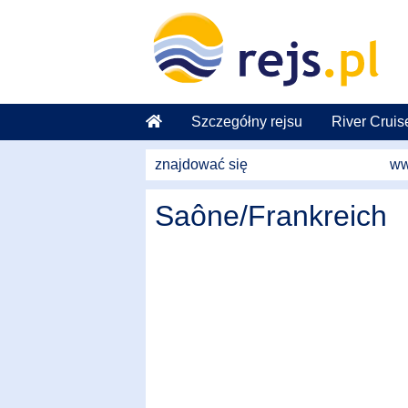
weiter zum Hauptkontent
Szczegółny rejsu
River Cruis
znajdować się
ww
Saône/Frankreich