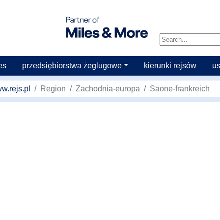
es
przedsiębiorstwa żeglugowe
kierunki rejsów
u
w.rejs.pl
Region
Zachodnia-europa
Saone-frankreich