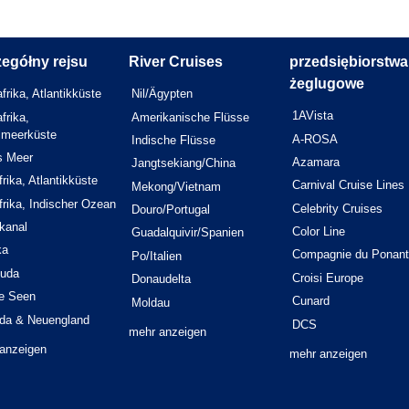
egółny rejsu
River Cruises
przedsiębiorstwa
żeglugowe
frika, Atlantikküste
Nil/Ägypten
1AVista
frika,
Amerikanische Flüsse
elmeerküste
A-ROSA
Indische Flüsse
s Meer
Azamara
Jangtsekiang/China
rika, Atlantikküste
Carnival Cruise Lines
Mekong/Vietnam
rika, Indischer Ozean
Celebrity Cruises
Douro/Portugal
kanal
Color Line
Guadalquivir/Spanien
ka
Compagnie du Ponant
Po/Italien
uda
Croisi Europe
Donaudelta
e Seen
Cunard
Moldau
da & Neuengland
DCS
mehr anzeigen
anzeigen
mehr anzeigen