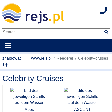
Hot
weiter zum Hauptkontent
znajdować
www.rejs.pl
Reederei
Celebrity-cruises
się
Celebrity Cruises
Apex
ASCENT