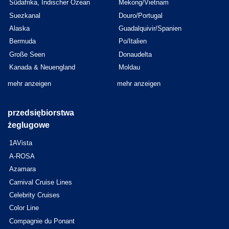
Südafrika, Indischer Ozean
Mekong/Vietnam
Suezkanal
Douro/Portugal
Alaska
Guadalquivir/Spanien
Bermuda
Po/Italien
Große Seen
Donaudelta
Kanada & Neuengland
Moldau
mehr anzeigen
mehr anzeigen
przedsiębiorstwa
żeglugowe
1AVista
A-ROSA
Azamara
Carnival Cruise Lines
Celebrity Cruises
Color Line
Compagnie du Ponant