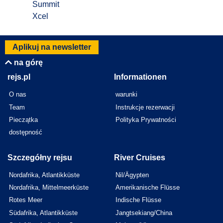
Summit
Xcel
Aplikuj na newsletter
na górę
rejs.pl
Informationen
O nas
warunki
Team
Instrukcje rezerwacji
Pieczątka
Polityka Prywatności
dostępność
Szczegółny rejsu
River Cruises
Nordafrika, Atlantikküste
Nil/Ägypten
Nordafrika, Mittelmeerküste
Amerikanische Flüsse
Rotes Meer
Indische Flüsse
Südafrika, Atlantikküste
Jangtsekiang/China