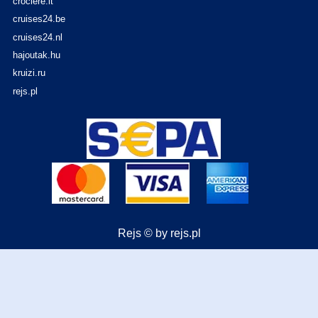
crociere.it
cruises24.be
cruises24.nl
hajoutak.hu
kruizi.ru
rejs.pl
Rejs © by rejs.pl