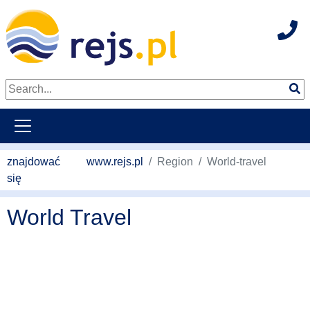
Hot
weiter zum Hauptkontent
znajdować
www.rejs.pl
Region
World-travel
się
World Travel