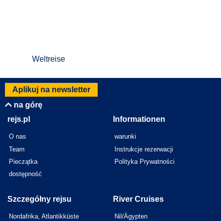
Weltreise
Aplikuj na newsletter
na górę
rejs.pl
Informationen
O nas
warunki
Team
Instrukcje rezerwacji
Pieczątka
Polityka Prywatności
dostępność
Szczegółny rejsu
River Cruises
Nordafrika, Atlantikküste
Nil/Ägypten