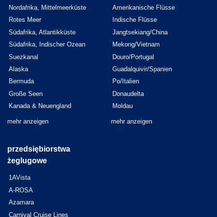
Nordafrika, Mittelmeerküste
Amerikanische Flüsse
Rotes Meer
Indische Flüsse
Südafrika, Atlantikküste
Jangtsekiang/China
Südafrika, Indischer Ozean
Mekong/Vietnam
Suezkanal
Douro/Portugal
Alaska
Guadalquivir/Spanien
Bermuda
Po/Italien
Große Seen
Donaudelta
Kanada & Neuengland
Moldau
mehr anzeigen
mehr anzeigen
przedsiębiorstwa
żeglugowe
1AVista
A-ROSA
Azamara
Carnival Cruise Lines