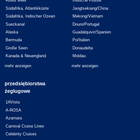
Rotes Meer
Indische Flüsse
Südafrika, Atlantikküste
Jangtsekiang/China
Südafrika, Indischer Ozean
Mekong/Vietnam
Suezkanal
Douro/Portugal
Alaska
Guadalquivir/Spanien
Bermuda
Po/Italien
Große Seen
Donaudelta
Kanada & Neuengland
Moldau
mehr anzeigen
mehr anzeigen
przedsiębiorstwa
żeglugowe
1AVista
A-ROSA
Azamara
Carnival Cruise Lines
Celebrity Cruises