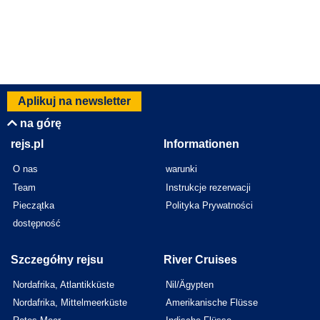
Aplikuj na newsletter
na górę
rejs.pl
Informationen
O nas
warunki
Team
Instrukcje rezerwacji
Pieczątka
Polityka Prywatności
dostępność
Szczegółny rejsu
River Cruises
Nordafrika, Atlantikküste
Nil/Ägypten
Nordafrika, Mittelmeerküste
Amerikanische Flüsse