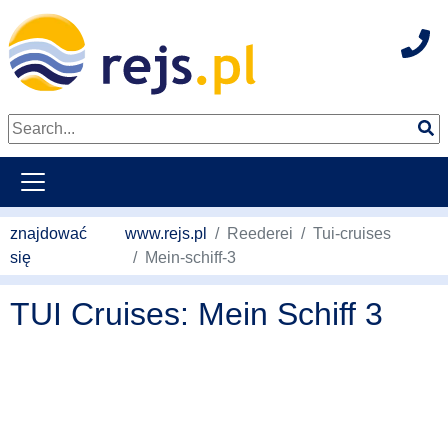
Hot
weiter zum Hauptkontent
znajdować
www.rejs.pl
Reederei
Tui-cruises
się
Mein-schiff-3
TUI Cruises: Mein Schiff 3