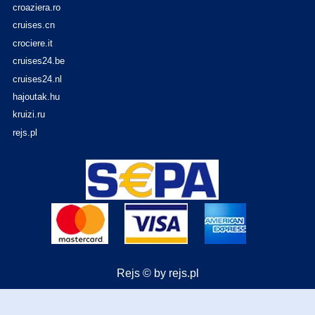
croaziera.ro
cruises.cn
crociere.it
cruises24.be
cruises24.nl
hajoutak.hu
kruizi.ru
rejs.pl
Rejs © by rejs.pl