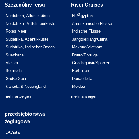
Szczegółny rejsu
River Cruises
Nordafrika, Atlantikküste
Nil/Ägypten
Nordafrika, Mittelmeerküste
Amerikanische Flüsse
Rotes Meer
Indische Flüsse
Südafrika, Atlantikküste
Jangtsekiang/China
Südafrika, Indischer Ozean
Mekong/Vietnam
Suezkanal
Douro/Portugal
Alaska
Guadalquivir/Spanien
Bermuda
Po/Italien
Große Seen
Donaudelta
Kanada & Neuengland
Moldau
mehr anzeigen
mehr anzeigen
przedsiębiorstwa
żeglugowe
1AVista