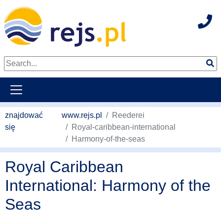
Hot
weiter zum Hauptkontent
znajdować
www.rejs.pl
Reederei
się
Royal-caribbean-international
Harmony-of-the-seas
Royal Caribbean
International: Harmony of the
Seas