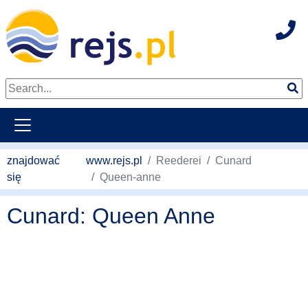
Hot
weiter zum Hauptkontent
znajdować
www.rejs.pl
Reederei
Cunard
się
Queen-anne
Cunard: Queen Anne