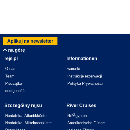
Aplikuj na newsletter
na górę
rejs.pl
Informationen
O nas
warunki
Team
Instrukcje rezerwacji
Pieczątka
Polityka Prywatności
dostępność
Szczegółny rejsu
River Cruises
Nordafrika, Atlantikküste
Nil/Ägypten
Nordafrika, Mittelmeerküste
Amerikanische Flüsse