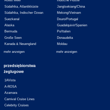
Rotes Meer
Indische Flüsse
Südafrika, Atlantikküste
Jangtsekiang/China
Südafrika, Indischer Ozean
Mekong/Vietnam
Suezkanal
Douro/Portugal
Alaska
Guadalquivir/Spanien
Bermuda
Po/Italien
Große Seen
Donaudelta
Kanada & Neuengland
Moldau
mehr anzeigen
mehr anzeigen
przedsiębiorstwa
żeglugowe
1AVista
A-ROSA
Azamara
Carnival Cruise Lines
Celebrity Cruises